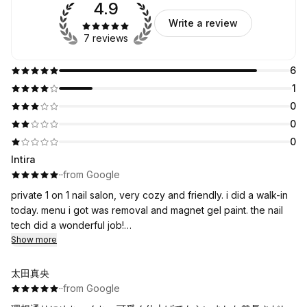
4.9
Write a review
7 reviews
6
1
0
0
0
Intira
·
·
from Google
private 1 on 1 nail salon, very cozy and friendly. i did a walk-in
today. menu i got was removal and magnet gel paint. the nail
tech did a wonderful job!
for location you have to enter through the lift from 1st floor
Show more
parking lot (there is a sign with clear instructions).
reasonable pricing, nail tech is very gentle and attentive to
太田真央
details ❤️
·
·
from Google
bonus points for english friendly !!