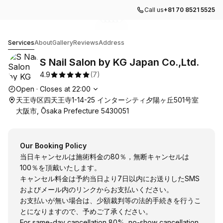
Call us
+81 70 8521 5525
Go to gallery image
Go to gallery image
Go to gallery image
Go to gallery image
Go to gallery image
1
2
3
4
5
S Nail Salon by KG Japan Co.,Ltd.
Services
About
Gallery
Reviews
Address
S Nail Salon by KG Japan Co.,Ltd.
4.9
(
7
)
Opening hours
Open
·
Closes at
22:00
天王寺区四天王寺1-14-25 インターシティ夕陽ヶ丘501号室
大阪市, Ōsaka Prefecture 5430051
Our Booking Policy
当日キャンセルは施術料金の80％，無断キャンセルは
100％を頂戴いたします。
キャンセル料金は予約当日より7日以内にお送りしたSMS
およびメール内のリンクからお支払いください。
お支払いが無い場合は、少額裁判等の法的手続きを行うこ
とになりますので、予めご了承ください。
For same-day cancellation 80%, no-show cancellation