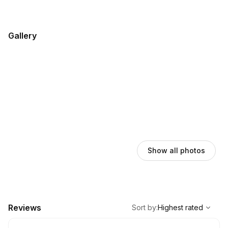
Gallery
Show all photos
,
Highest rated
Sort
Reviews
Sort by
:
Highest rated