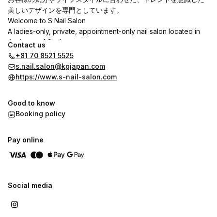
美しいデザインを専門としています。
Welcome to S Nail Salon
A ladies-only, private, appointment-only nail salon located in
the heart of Osaka.
Contact us
We specialize in beautiful, trend-conscious designs that match
+81 70 8521 5525
your mood and lifestyle.
s.nail.salon@kgjapan.com
https://www.s-nail-salon.com
Good to know
Booking policy
Pay online
Social media