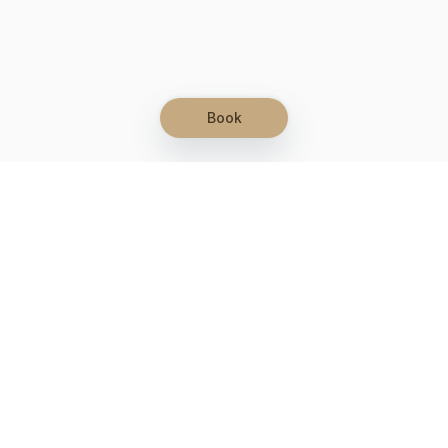
Book
Let's grow together
Get more customers 24/7 with your free
branded Booking Page.
Email
Get your Booking Page